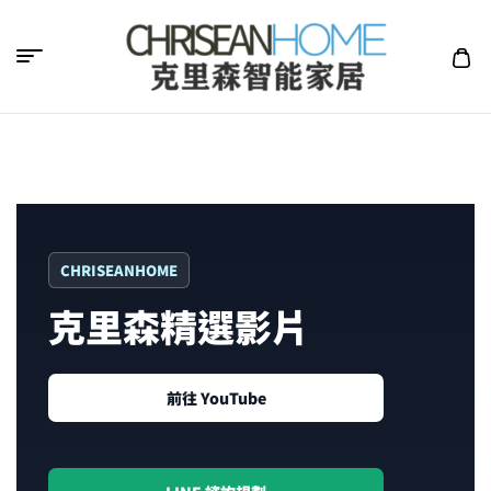
克
里
森
CHRISEANHOME
智
克里森精選影片
能
家
前往 YouTube
居