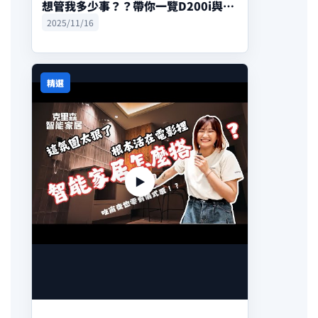
想管我多少事？？帶你一覽D200i與全
屋智能的夢幻聯動🫶😍。每天盯著我的
2025/11/16
臉、解鎖速度快到像被監視一天八次。
這支影片帶你看看我和門鎖之間的愛恨
情仇🔪🚪
精選
▶