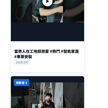
▶
當男人在工地談戀愛 #熱門 #智能家居
#專業安裝
2026/8/6
短影音 3