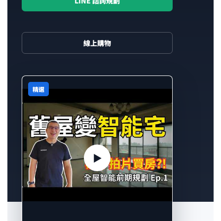
LINE 諮詢規劃
|
Aqara
線上購物
台
灣
精選
官
方
▶
網
站