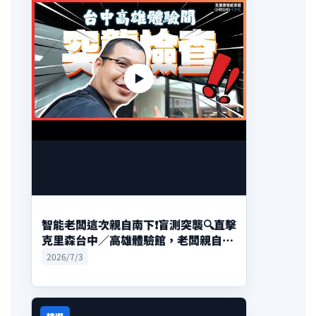
▶
智能老闆這次親自南下❗️盲測突襲🔍直擊
克里森台中／高雄體驗館，老闆親自驗
收大連動😤
2026/7/3