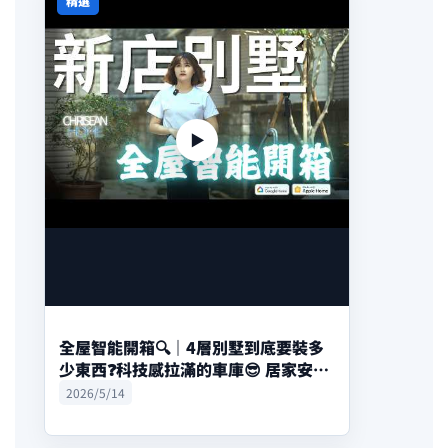
精選
▶
全屋智能開箱🔍｜4層別墅到底要裝多
少東西❓科技感拉滿的車庫😎 居家安防
的第一首選‼️
2026/5/14