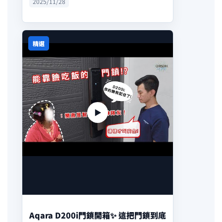
家的最佳搭配 加入我們官方 LINE，幫
2025/11/28
你做入門規劃 & 功能諮詢🏠💡❇️官方
line帳號：@622roleu
精選
▶
Aqara D200i門鎖開箱✨ 這把門鎖到底