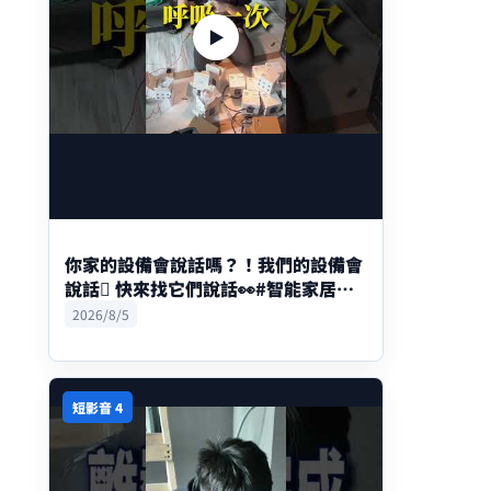
▶
你家的設備會說話嗎？！我們的設備會
說話🫪 快來找它們說話👀#智能家居
#home #aqara #克里森智能家居
2026/8/5
短影音 4