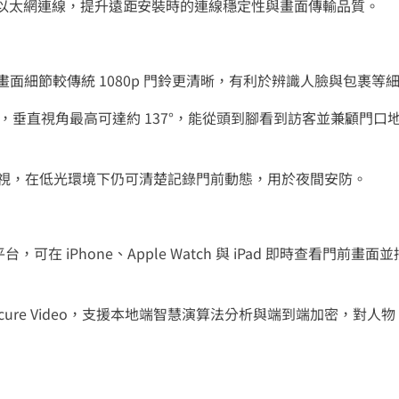
6 與有線以太網連線，提升遠距安裝時的連線穩定性與畫面傳輸品質。
，畫面細節較傳統 1080p 門鈴更清晰，有利於辨識人臉與包裹等
野設計，垂直視角最高可達約 137°，能從頭到腳看到訪客並兼顧門
補光夜視，在低光環境下仍可清楚記錄門前動態，用於夜間安防。
 平台，可在 iPhone、Apple Watch 與 iPad 即時查看門
Kit Secure Video，支援本地端智慧演算法分析與端到端加密，