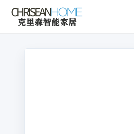
克
里
森
智
能
家
居