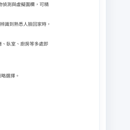
寵物偵測與虛擬圍欄，可精
辨識到熟悉人臉回家時，
客廳、臥室、廚房等多處即
私策略選擇。