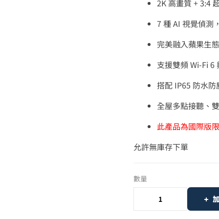
2K 高畫質 + 3:
7 種 AI 視覺
完美融入蘋果生
支援雙頻 Wi‑Fi 
搭配 IP65 防
全屋多點接聽、
此產品為國際版限定
允許無庫存下單
數量