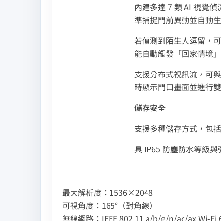
內建多達 7 類 AI 
準捕捉門前異動並自動生
若偵測到陌生人逗留，可
能自動觸發「回家情境」
​支援分布式視訊流，可與
時顯示門口畫面並進行雙
儲存安全
​支援多種儲存方式，包括 
具 IP65 防塵防水等
最大解析度：1536×2048
可視角度：165°（對角線）
無線網路：IEEE 802.11 a/b/g/n/ac/ax Wi-F