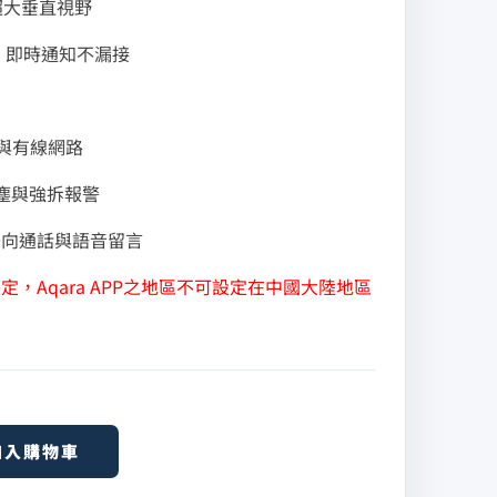
4 超大垂直視野
偵測，即時通知不漏接
態
6 與有線網路
水防塵與強拆報警
雙向通話與語音留言
，Aqara APP之地區不可設定在中國大陸地區
加入購物車