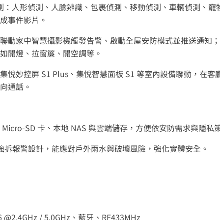
視覺偵測：人形偵測、人臉辨識、包裹偵測、移動偵測、車輛偵測、
成事件影片。
聯動家中智慧攝影機觸發告警、啟動全屋安防模式並推送通知；
如開燈、拉窗簾、開空調等。
集悅妙控屏 S1 Plus、集悅智慧面板 S1 等室內設備聯動，在
向通話。
Micro‑SD 卡、本地 NAS 與雲端儲存，方便依安防需求與隱
級與強拆報警設計，能應對戶外雨水與破壞風險，強化實體安全。
i 6 @2.4GHz / 5.0GHz、藍牙、RF433MHz