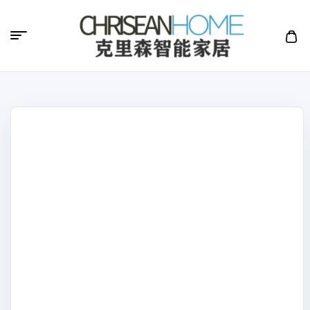
克
里
森
智
能
家
居