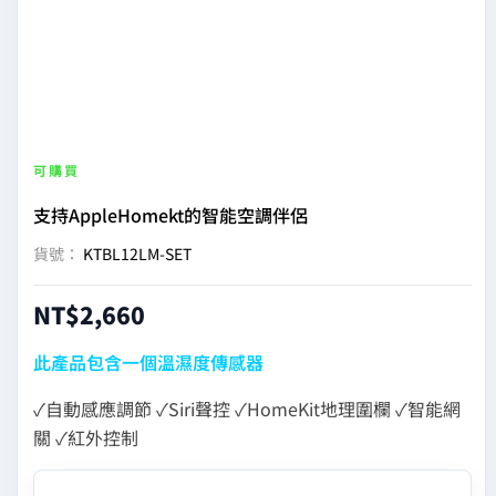
可購買
支持AppleHomekt的智能空調伴侶
貨號：
KTBL12LM-SET
NT$
2,660
此產品包含一個溫濕度傳感器
✓自動感應調節 ✓Siri聲控 ✓HomeKit地理圍欄 ✓智能網
關 ✓紅外控制