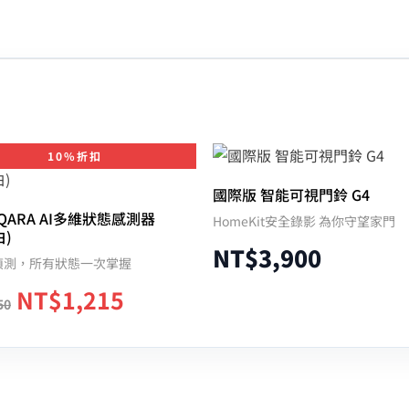
10%折扣
國際版 智能可視門鈴 G4
 AQARA AI多維狀態感測器
HomeKit安全錄影 為你守望家門
白)
NT$
3,900
偵測，所有狀態一次掌握
NT$
1,215
50
加入購物車
加入購物車