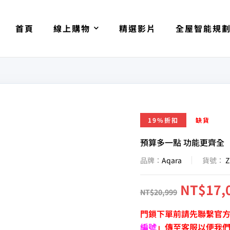
首頁
線上購物
精選影片
全屋智能規
19%折扣
缺貨
預算多一點 功能更齊全
品牌：
Aqara
貨號：
Z
NT$
17,
NT$
20,999
門鎖下單前請先聯繫官方
編號
」傳至客服以便我