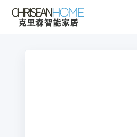
克
里
森
智
能
家
居