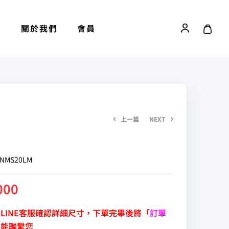
劃
關於我們
會員
上一篇
NEXT
NMS20LM
NT$
8,300
NT$
1,215
NT$
1,350
000
LINE客服確認詳細尺寸，下單完畢後將「
訂單
們能聯繫您