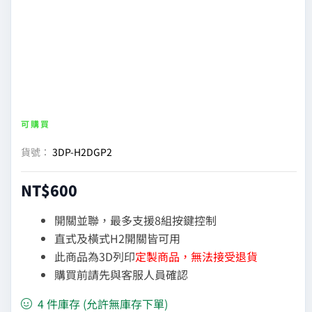
|
Aqara
台
灣
可購買
貨號：
3DP-H2DGP2
官
NT$
600
方
開關並聯，最多支援8組按鍵控制
網
直式及橫式H2開關皆可用
此商品為3D列印
定製商品，無法接受退貨
站
購買前請先與客服人員確認
4 件庫存 (允許無庫存下單)