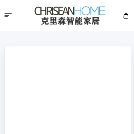
克
里
森
智
能
家
居