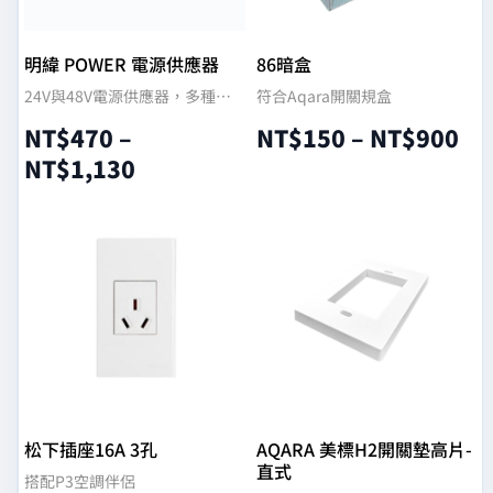
明緯 POWER 電源供應器
86暗盒
24V與48V電源供應器，多種瓦
符合Aqara開關規盒
數依現場負載選配
NT$
470
–
NT$
150
–
NT$
900
NT$
1,130
選擇規格
選擇規格
松下插座16A 3孔
AQARA 美標H2開關墊高片-
直式
搭配P3空調伴侶