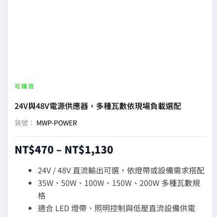
|
Aqara
台
灣
可購買
24V與48V電源供應器，多種瓦數依現場負載選配
官
貨號：
MWP-POWER
方
NT$
470
–
NT$
1,130
網
24V / 48V 直流輸出可選，依燈帶或設備需求搭配
35W、50W、100W、150W、200W 多種瓦數規
站
格
適合 LED 燈帶、照明控制與低壓直流設備供電