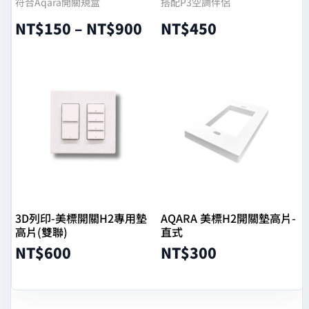
符合Aqara開關規盒
搭配P3空調伴侶
NT$
150
–
NT$
900
NT$
450
選擇規格
加入購物車
3D列印-美標開關H2專用墊
AQARA 美標H2開關墊高片-
高片(雙聯)
直式
NT$
600
NT$
300
加入購物車
加入購物車