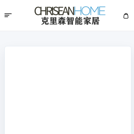
克
里
森
智
能
家
居