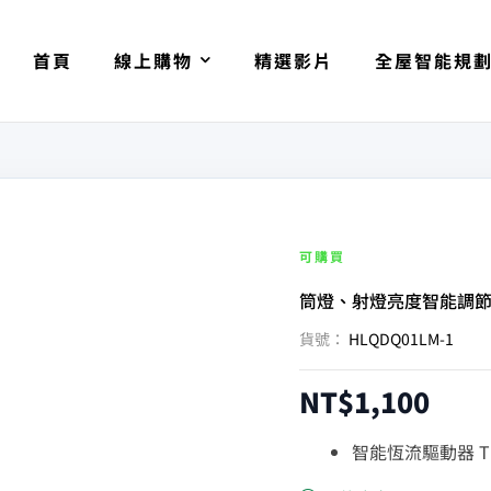
首頁
線上購物
精選影片
全屋智能規
可購買
筒燈、射燈亮度智能調
貨號：
HLQDQ01LM-1
NT$
1,100
智能恆流驅動器 T1