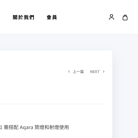
劃
關於我們
會員
上一篇
NEXT
節
NT$
1,800
–
NT$
NT$
4,100
4,650
 需搭配 Aqara 筒燈和射燈使用