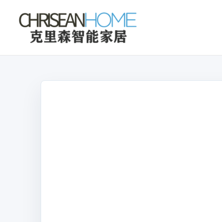
克
里
森
智
能
家
居