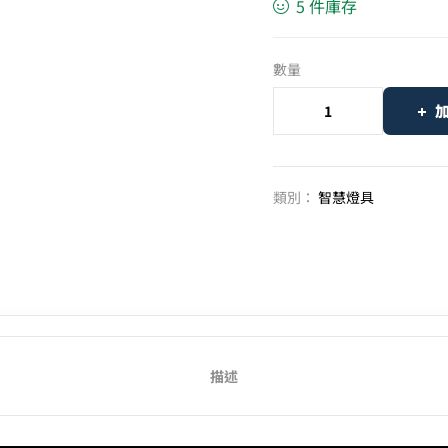
5 件庫存
數量
類別：
智慧燈具
描述