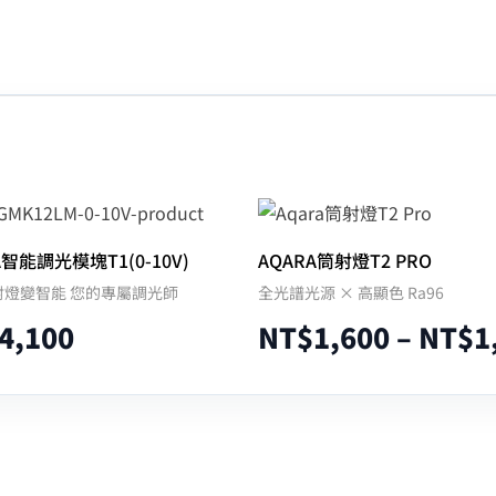
A智能調光模塊T1(0-10V)
AQARA筒射燈T2 PRO
射燈變智能 您的專屬調光師
全光譜光源 × 高顯色 Ra96
4,100
NT$
1,600
–
NT$
1
加入購物車
選擇規格