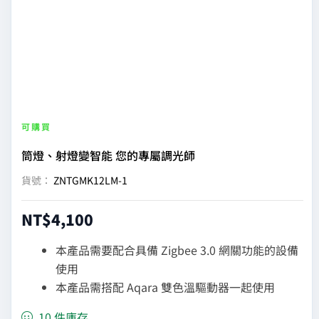
|
Aqara
台
灣
可購買
筒燈、射燈變智能 您的專屬調光師
官
貨號：
ZNTGMK12LM-1
方
NT$
4,100
網
本產品需要配合具備 Zigbee 3.0 網關功能的設備
使用
站
本產品需搭配 Aqara 雙色溫驅動器一起使用
10 件庫存