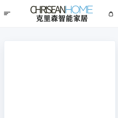
克
里
森
智
能
家
居