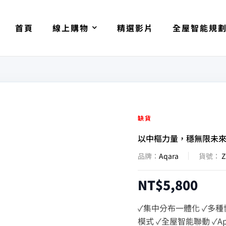
首頁
線上購物
精選影片
全屋智能規
缺貨
以中樞力量，穩無限未
品牌：
Aqara
貨號：
NT$
5,800
✓集中分布一體化 ✓多種協
模式 ✓全屋智能聯動 ✓App