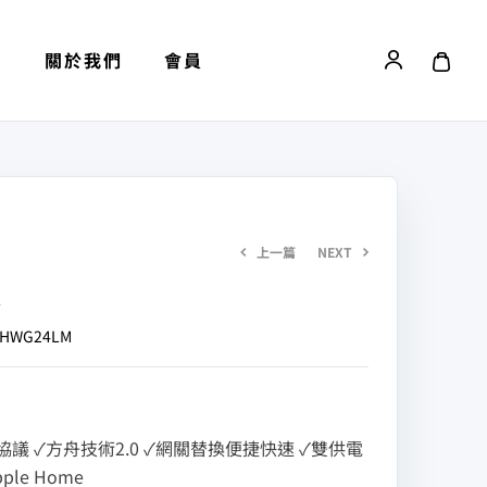
劃
關於我們
會員
上一篇
NEXT
來
NT$
1,100
NT$
3,900
ZHWG24LM
議 ✓方舟技術2.0 ✓網關替換便捷快速 ✓雙供電
le Home