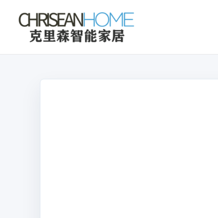
克
里
森
智
能
家
居