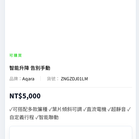
|
Aqara
台
灣
可購買
智能升降 告別手動
官
品牌：
Aqara
貨號：
ZNGZDJ01LM
方
NT$
5,000
網
✓可搭配多款簾種 ✓葉片傾斜可調 ✓直流電機 ✓超靜音 ✓
自定義行程 ✓智能聯動
站