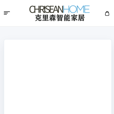
克
里
森
智
能
家
居