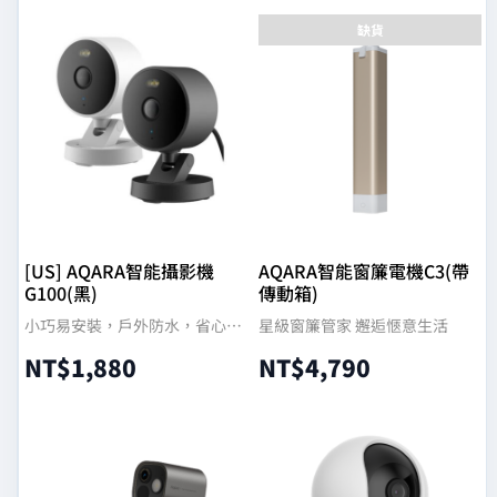
缺貨
[US] AQARA智能攝影機
AQARA智能窗簾電機C3(帶
G100(黑)
傳動箱)
小巧易安裝，戶外防水，省心安
星級窗簾管家 邂逅愜意生活
防
NT$
1,880
NT$
4,790
選擇規格
查看內容