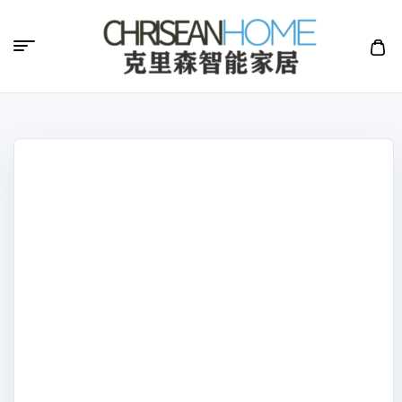
克
里
森
智
能
家
居