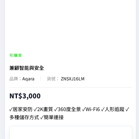
|
Aqara
台
灣
可購買
兼顧智能與安全
官
品牌：
Aqara
貨號：
ZNSXJ16LM
方
NT$
3,000
網
✓居家安防 ✓2K畫質 ✓360度全景 ✓Wi-Fi6 ✓人形追蹤 ✓
多種儲存方式 ✓簡單連接
站