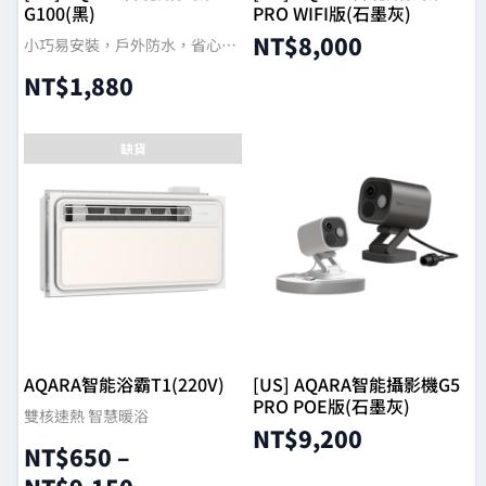
G100(黑)
PRO WIFI版(石墨灰)
NT$
8,000
小巧易安裝，戶外防水，省心安
防
NT$
1,880
選擇規格
選擇規格
缺貨
AQARA智能浴霸T1(220V)
[US] AQARA智能攝影機G5
PRO POE版(石墨灰)
雙核速熱 智慧暖浴
NT$
9,200
NT$
650
–